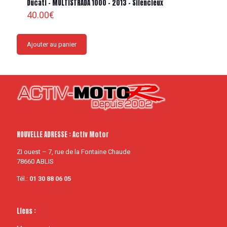
Ducati – MULTISTRADA 1000 – 2013 – Silencieux
40.00
€
Ajouter au panier
NOUVELLE ADRESSE : Activ Motor
ZI ouest – 7, rue de la Fontaine Chaude
78660 ABLIS
Tél.:
01 30 88 06 05
Liens :